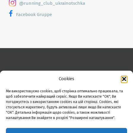
@running_club_ukrainotschka
Facebook Gruppe
© 2025 Running Club
Cookies
Ukrainotschka
All rights reserved
Ми використовуємо cookies, щоб сторінка оптимально працювала, та
щоб забезпечити найкращий сервіс. Якщо Ви натискаєте "ОК", Ви
погоджуєтесь з використанням cookies на цій сторінці. Cookies, які
стосуються маркетингу, будуть активовані лише якщо Ви натискаєте
ПРИЄДНУЙСЯ ДО
НАС
"ОК". Детальна інформація щодо cookies, а також можливості
налаштування Ви знайдете в розділі "Розширені наташтування".
Facebook
Instagram